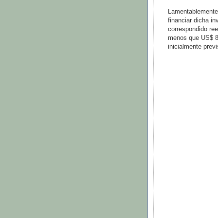
Lamentablemente, 
financiar dicha in
correspondido ree
menos que US$ 85
inicialmente previ