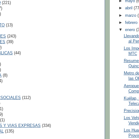
►
mayo
(
D
(221)
►
abril
(77
7)
)
►
marzo
►
febrero
TO
(13)
▼
enero
(
Llevando
NES
(243)
al Pe
LES
(39)
)
Los Impo
BLICAS
(44)
MTC
Resumen
)
Quinc
)
Metro d
A
(8)
las O
4)
Aeropuer
Comp
 SOCIALES
(112)
Kuélap, 
)
Telec
1)
Precisio
9)
Los Veh
(1)
Vendi
S Y VIAS EXPRESAS
(334)
Los Huai
AL
(135)
Provi