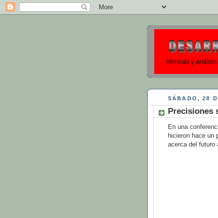
SÁBADO, 28 D
Precisiones 
En una conferenci
hicieron hace un 
acerca del futuro