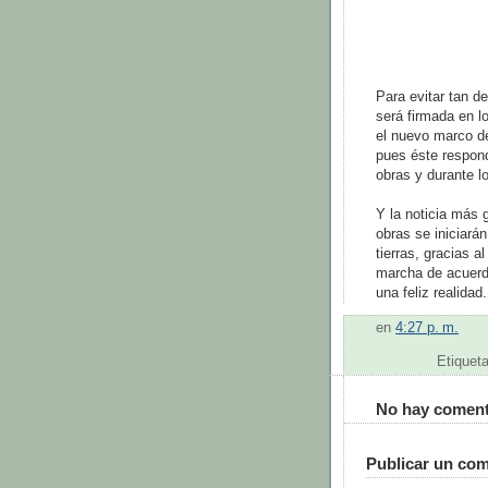
Para evitar tan d
será firmada en l
el nuevo marco de
pues éste respond
obras y durante l
Y la noticia más g
obras se iniciarán
tierras, gracias a
marcha de acuerdo
una feliz realidad.
en
4:27 p. m.
Etiquet
No hay coment
Publicar un com