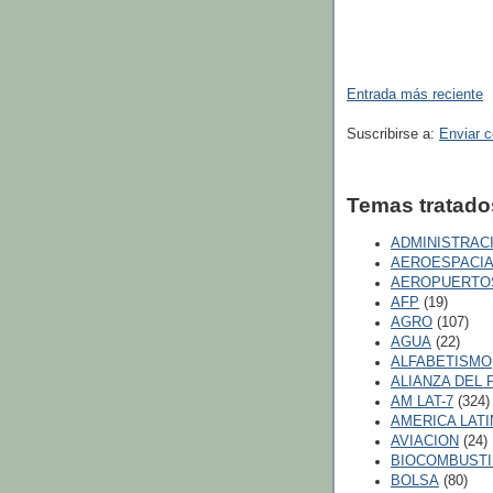
Entrada más reciente
Suscribirse a:
Enviar 
Temas tratado
ADMINISTRAC
AEROESPACIA
AEROPUERTO
AFP
(19)
AGRO
(107)
AGUA
(22)
ALFABETISMO
ALIANZA DEL 
AM LAT-7
(324)
AMERICA LATI
AVIACION
(24)
BIOCOMBUSTI
BOLSA
(80)