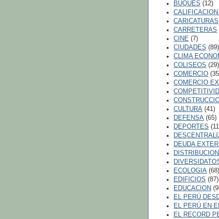
BUQUES
(12)
CALIFICACION
CARICATURAS
CARRETERAS
CINE
(7)
CIUDADES
(89)
CLIMA ECONO
COLISEOS
(29)
COMERCIO
(35
COMERCIO EX
COMPETITIVI
CONSTRUCCI
CULTURA
(41)
DEFENSA
(65)
DEPORTES
(11
DESCENTRALI
DEUDA EXTE
DISTRIBUCION
DIVERSIDATO
ECOLOGIA
(68
EDIFICIOS
(87)
EDUCACION
(9
EL PERÚ DESD
EL PERÚ EN 
EL RECORD P