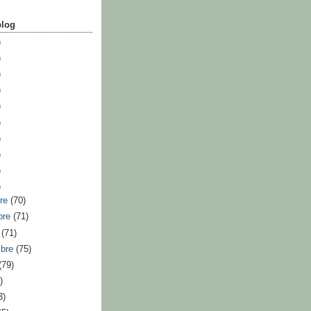
blog
)
)
)
)
)
)
)
)
)
)
bre
(70)
bre
(71)
e
(71)
mbre
(75)
(79)
)
3)