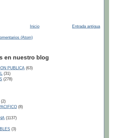
Inicio
Entrada antigua
comentarios (Atom)
s en nuestro blog
ION PUBLICA
(63)
L
(31)
S
(278)
(2)
PACIFICO
(8)
NA
(1137)
BLES
(3)