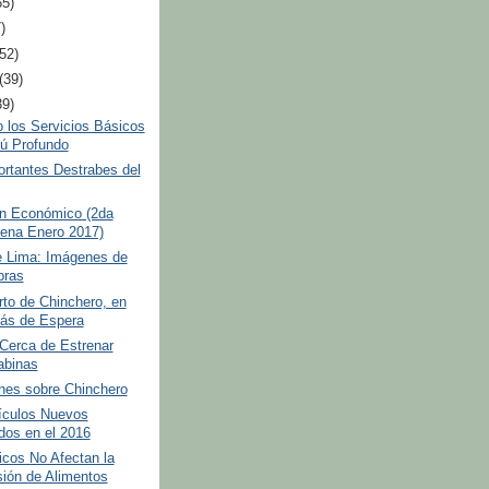
65)
)
(52)
(39)
39)
 los Servicios Básicos
rú Profundo
rtantes Destrabes del
 Económico (2da
ena Enero 2017)
e Lima: Imágenes de
bras
to de Chinchero, en
ás de Espera
Cerca de Estrenar
abinas
nes sobre Chinchero
ículos Nuevos
dos en el 2016
cos No Afectan la
sión de Alimentos