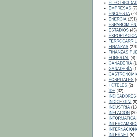
ELECTRICIDA
EMPRESAS
(7
ENCUESTA
(28
ENERGIA
(251)
ESPARCIMIEN
ESTADIOS
(45)
EXPORTACIO
FERROCARRI
FINANZAS
(279
FINANZAS PU
FORESTAL
(4)
GANADERIA
(1
GANADERÍA
(1
GASTRONOMI
HOSPITALES
(
HOTELES
(2)
IDH
(32)
INDICADORES
INDICE GINI
(9
INDUSTRIA
(13
INFLACION
(20
INFORMATICA
INTERCAMBIO
INTERNACION
INTERNET
(5)