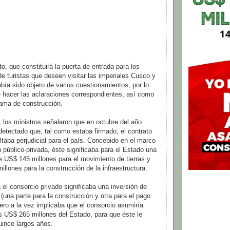
to, que constituirá la puerta de entrada para los
de turistas que deseen visitar las imperiales Cusco y
ía sido objeto de varios cuestionamientos, por lo
e hacer las aclaraciones correspondientes, así como
rama de construcción.
, los ministros señalaron que en octubre del año
etectado que, tal como estaba firmado, el contrato
ltaba perjudicial para el país. Concebido en el marco
 público-privada, éste significaba para el Estado una
 de US$ 145 millones para el movimiento de tierras y
illones para la construcción de la infraestructura.
 el consorcio privado significaba una inversión de
(una parte para la construcción y otra para el pago
Pero a la vez implicaba que el consorcio asumiría
 US$ 265 millones del Estado, para que éste le
ince largos años.