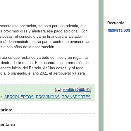
Recuerde
esventajosa operación, se optó por una adenda, que
os próximos días y ahorrará ese pago adicional. Con
 cosas, el consorcio ya no financiará al Estado,
erá de inmediato por su parte, conforme avancen las
os cinco años de la construcción.
rata es que, estando ya todo definido y en regla, las
 dentro de tres días. Ello ocurrirá con la remoción de
l aporte inicial del Estado. Así las cosas, y si todo
 a lo planeado, el año 2021 el aeropuerto ya será
Enviar por correo electrónico
Compartir con Facebook
Escribe un blog
Compartir en Pinterest
Compartir en X
as:
AEROPUERTOS
,
PROVINCIAS
,
TRANSPORTES
arios:
entario