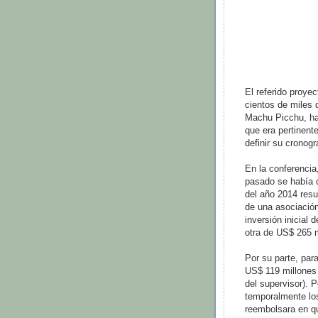
El referido proyec
cientos de miles 
Machu Picchu, hab
que era pertinent
definir su cronog
En la conferencia
pasado se había d
del año 2014 resu
de una asociación
inversión inicial
otra de US$ 265 m
Por su parte, para
US$ 119 millones 
del supervisor). 
temporalmente los
reembolsara en qu