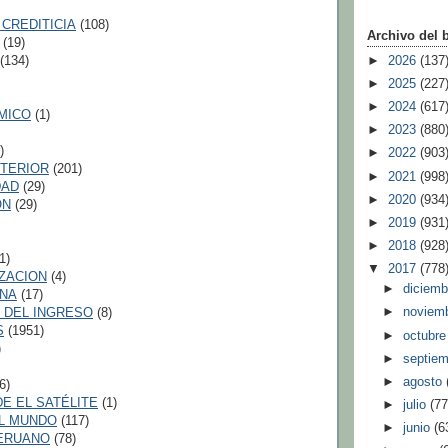
 CREDITICIA
(108)
Archivo del 
(19)
►
2026
(137
(134)
►
2025
(227
►
2024
(617
MICO
(1)
►
2023
(880
)
►
2022
(903
TERIOR
(201)
►
2021
(998
DAD
(29)
►
2020
(934
ON
(29)
►
2019
(931
►
2018
(928
1)
▼
2017
(778
ZACION
(4)
►
diciem
RNA
(17)
►
noviem
 DEL INGRESO
(8)
S
(1951)
►
octubr
)
►
septie
►
agosto
6)
E EL SATÉLITE
(1)
►
julio
(77
EL MUNDO
(117)
►
junio
(6
ERUANO
(78)