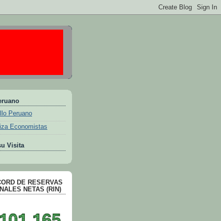
eruano
llo Peruano
iza Economistas
u Visita
CORD DE RESERVAS
NALES NETAS (RIN)